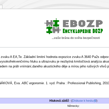
...vaše brána do světa bezpečnosti
 zvuku A EA,Te. Základní limitní hodnota expozice zvuku A 3640 Pa2s odpoví
vysokofrekvenčnímu hluku a ultrazvuku je nezbytná kmitočtová analýza akust
edem na práh vnímání,daného akustického děje a mírou jeho rušivých vlivů př
HANÁKOVÁ, Eva.
ABC ergonomie
. 1. vyd. Praha : Professional Publishing, 20
Hluková zátěž
- (
Diskuse k heslu
)
Německy: