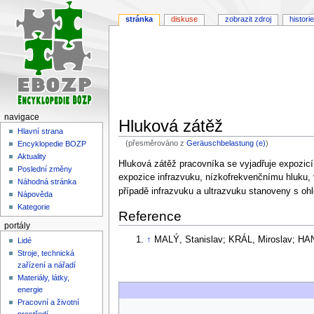
stránka
diskuse
zobrazit zdroj
historie
navigace
Hluková zátěž
Hlavní strana
(přesměrováno z
Geräuschbelastung (e)
)
Encyklopedie BOZP
Aktuality
Skočit
Skočit
Hluková zátěž pracovníka se vyjadřuje expozicí
Poslední změny
na
na
expozice infrazvuku, nízkofrekvenčnímu hluku, 
Náhodná stránka
navigaci
vyhledávání
případě infrazvuku a ultrazvuku stanoveny s ohl
Nápověda
Kategorie
Reference
portály
↑
MALÝ, Stanislav; KRÁL, Miroslav; 
Lidé
Stroje, technická
zařízení a nářadí
Materiály, látky,
energie
Pracovní a životní
prostředí