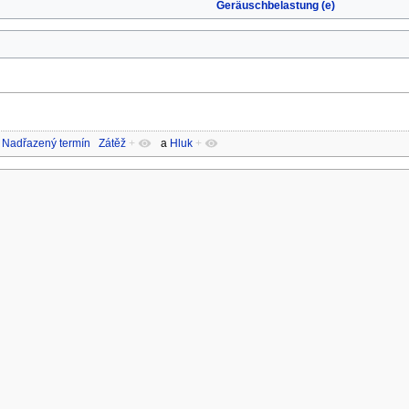
Geräuschbelastung (e)
Nadřazený termín
Zátěž
+
a
Hluk
+