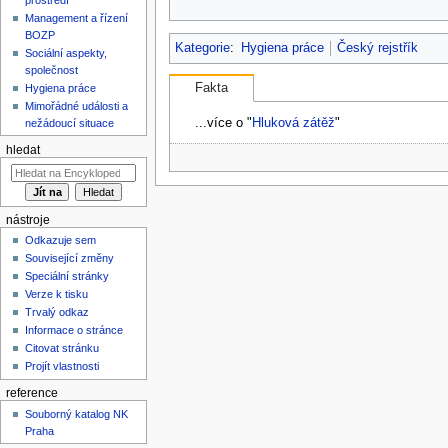
Management a řízení
BOZP
Kategorie
:
Hygiena práce
Český rejstřík
Sociální aspekty,
společnost
Fakta
Hygiena práce
Mimořádné události a
...více o "
Hluková zátěž
"
nežádoucí situace
hledat
nástroje
Odkazuje sem
Související změny
Speciální stránky
Verze k tisku
Trvalý odkaz
Informace o stránce
Citovat stránku
Projít vlastnosti
reference
Souborný katalog NK
Praha