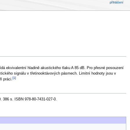
přihlášení
dá ekvivalentní hladině akustického tlaku A 85 dB. Pro přesné posouzení
ického signálu v třetinooktávových pásmech. Limitní hodnoty jsou v
[1]
i práci.
10. 386 s. ISBN 978-80-7431-027-0.