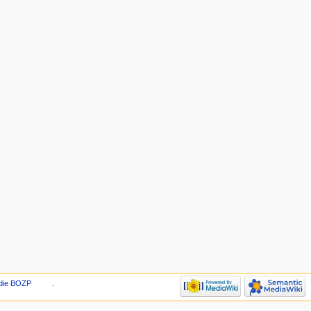
die BOZP
.