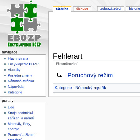
stránka
diskuse
zobrazit zdroj
historie
navigace
Fehlerart
Hlavní strana
Přesměrování
Encyklopedie BOZP
Aktuality
Skočit
Skočit
Weiterleitung nach:
Poruchový režim
Poslední změny
na
na
Náhodná stránka
navigaci
vyhledávání
Nápověda
Kategorie
:
Německý rejstřík
Kategorie
portály
Lidé
Stroje, technická
zařízení a nářadí
Materiály, látky,
energie
Pracovní a životní
prostředí