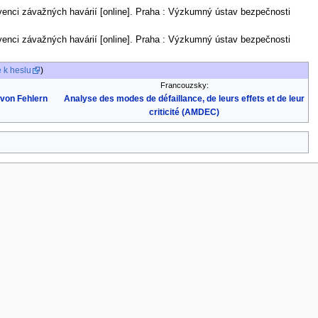
venci závažných havárií [online]. Praha : Výzkumný ústav bezpečnosti
.
venci závažných havárií [online]. Praha : Výzkumný ústav bezpečnosti
.
 k heslu
)
Francouzsky:
 von Fehlern
Analyse des modes de défaillance, de leurs effets et de leur
criticité (AMDEC)