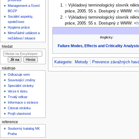
↑
Výkladový terminologický slovník někt
Management a řízení
BOZP
práce, 2005. 55 s. Dostupný z WWW: <
h
Sociální aspekty,
↑
Výkladový terminologický slovník někt
společnost
práce, 2005. 55 s. Dostupný z WWW: <
h
Hygiena práce
Mimořádné události a
Anglicky:
nežádoucí situace
Failure Modes, Effects and Criticality Analys
hledat
Kategorie
:
Metody
Prevence závažných havá
nástroje
Odkazuje sem
Související změny
Speciální stránky
Verze k tisku
Trvalý odkaz
Informace o stránce
Citovat stránku
Projít vlastnosti
reference
Souborný katalog NK
Praha