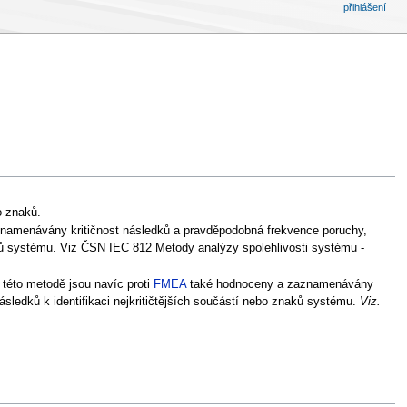
přihlášení
o znaků.
znamenávány kritičnost následků a pravděpodobná frekvence poruchy,
aků systému. Viz ČSN IEC 812 Metody analýzy spolehlivosti systému -
 této metodě jsou navíc proti
FMEA
také hodnoceny a zaznamenávány
sledků k identifikaci nejkritičtějších součástí nebo znaků systému.
Viz.