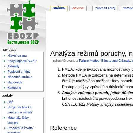
stránka
diskuse
zobrazit zdroj
historie
navigace
Analýza režimů poruchy, ná
Hlavní strana
(přesměrováno z
Failure Modes, Effects and Criticalit
Encyklopedie BOZP
Aktuality
Skočit
Skočit
FMEA, kde je uvažována možnost řady poru
Poslední změny
na
na
Metoda FMEA je založená na determinist
Náhodná stránka
navigaci
vyhledávání
čímž je uvažována možnost řady poruch a
Nápověda
Postup analýzy způsobů a důsledků por
Kategorie
Analýza způsobu poruch, jejich důsled
portály
kritičnost následků a pravděpodobná fre
Lidé
ČSN IEC 812 Metody analýzy spolehlivo
Stroje, technická
zařízení a nářadí
Materiály, látky,
energie
Reference
Pracovní a životní
prostředí