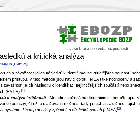
...vaše brána do světa bezpečnosti
sledků a kritická analýza
y Analysis (FMECA)
)
ch a závažnost jejich následků k identifikaci nejkritičtějších součástí neb
ickém přístupu. V této metodě jsou navíc oproti FMEA také hodnoceny a za
 závažnost jejich následků k identifikaci nejkritičtějších součástí nebo zn
[1]
uch (FMEA).
ků a analýza kritičnosti
- Metoda založená na deterministickém přístupu. V
kvence poruchy, čímž je uvažována možnost řady poruch a závažnost jejich ná
[2]
sti systému. Postup analýzy způsobů a důsledků poruch (FMEA)