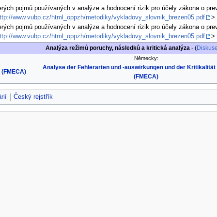
erých pojmů používaných v analýze a hodnocení rizik pro účely zákona o pre
ttp://www.vubp.cz/html_oppzh/metodiky/vykladovy_slovnik_brezen05.pdf
>
erých pojmů používaných v analýze a hodnocení rizik pro účely zákona o pre
ttp://www.vubp.cz/html_oppzh/metodiky/vykladovy_slovnik_brezen05.pdf
>
Analýza režimů poruchy, následků a kritická analýza
- (
Diskuse
Německy:
Analyse der Fehlerarten und -auswirkungen und der Kritikalität
is (FMECA)
(FMECA)
rií
Český rejstřík