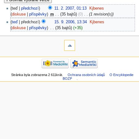
teď
předchozí
11. 2. 2007, 01:13
‎
Kjbenes
diskuse
příspěvky
‎
m
35 bajtů
0
‎
1 revision(s)
teď
předchozí
15. 9. 2006, 13:34
‎
Kjbenes
diskuse
příspěvky
‎
35 bajtů
+35
Stránka byla zobrazena 2 611krát.
Ochrana osobních údajů
O Encyklopedie
BOZP
.