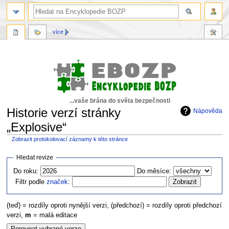
více
...vaše brána do světa bezpečnosti
Historie verzí stránky
Nápověda
„Explosive“
Zobrazit protokolovací záznamy k této stránce
Skočit
Skočit
Hledat revize
na
na
Do roku:
Do měsíce:
navigaci
vyhledávání
Filtr podle
značek
:
(teď) = rozdíly oproti nynější verzi, (předchozí) = rozdíly oproti předchozí
verzi,
m
= malá editace