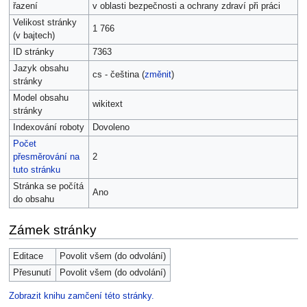
řazení
v oblasti bezpečnosti a ochrany zdraví při práci
Velikost stránky
1 766
(v bajtech)
ID stránky
7363
Jazyk obsahu
cs - čeština (
změnit
)
stránky
Model obsahu
wikitext
stránky
Indexování roboty
Dovoleno
Počet
přesměrování na
2
tuto stránku
Stránka se počítá
Ano
do obsahu
Zámek stránky
Editace
Povolit všem (do odvolání)
Přesunutí
Povolit všem (do odvolání)
Zobrazit knihu zamčení této stránky.