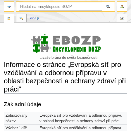
více
...vaše brána do světa bezpečnosti
Informace o stránce „Evropská síť pro
vzdělávání a odbornou přípravu v
oblasti bezpečnosti a ochrany zdraví při
práci“
Skočit
Skočit
Základní údaje
na
na
navigaci
vyhledávání
Zobrazovaný
Evropská síť pro vzdělávání a odbornou přípravu
název
v oblasti bezpečnosti a ochrany zdraví při práci
Výchozí klíč
Evropská síť pro vzdělávání a odbornou přípravu