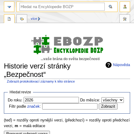
více
...vaše brána do světa bezpečnosti
Historie verzí stránky
Nápověda
„Bezpečnost“
Zobrazit protokolovací záznamy k této stránce
Skočit
Skočit
Hledat revize
na
na
Do roku:
Do měsíce:
navigaci
vyhledávání
Filtr podle
značek
:
(teď) = rozdíly oproti nynější verzi, (předchozí) = rozdíly oproti předchozí
verzi,
m
= malá editace