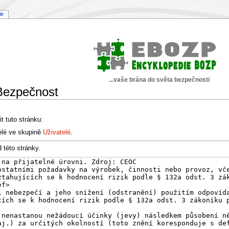
ie
...vaše brána do světa bezpečnosti
 Bezpečnost
t tuto stránku:
elé ve skupině
Uživatelé
.
 této stránky.