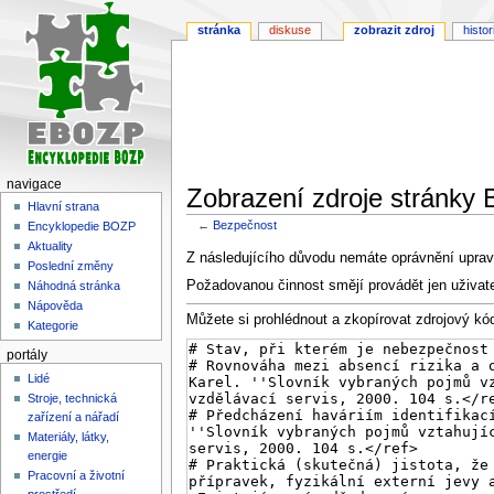
stránka
diskuse
zobrazit zdroj
histor
navigace
Zobrazení zdroje stránky
Hlavní strana
←
Bezpečnost
Encyklopedie BOZP
Aktuality
Skočit
Skočit
Z následujícího důvodu nemáte oprávnění upravi
Poslední změny
na
na
Požadovanou činnost smějí provádět jen uživat
Náhodná stránka
navigaci
vyhledávání
Nápověda
Můžete si prohlédnout a zkopírovat zdrojový kód
Kategorie
portály
Lidé
Stroje, technická
zařízení a nářadí
Materiály, látky,
energie
Pracovní a životní
prostředí