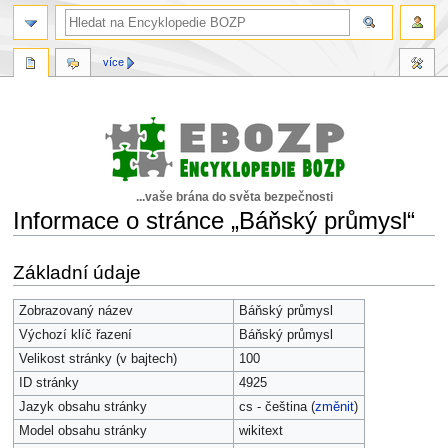
více
...vaše brána do světa bezpečnosti
Informace o stránce „Báňský průmysl“
Skočit
Skočit
Základní údaje
na
na
navigaci
vyhledávání
Zobrazovaný název
Báňský průmysl
Výchozí klíč řazení
Báňský průmysl
Velikost stránky (v bajtech)
100
ID stránky
4925
Jazyk obsahu stránky
cs - čeština (
změnit
)
Model obsahu stránky
wikitext