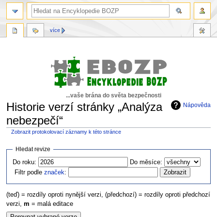
více
...vaše brána do světa bezpečnosti
Historie verzí stránky „Analýza
Nápověda
nebezpečí“
Zobrazit protokolovací záznamy k této stránce
Skočit
Skočit
Hledat revize
na
na
Do roku:
Do měsíce:
navigaci
vyhledávání
Filtr podle
značek
:
(teď) = rozdíly oproti nynější verzi, (předchozí) = rozdíly oproti předchozí
verzi,
m
= malá editace