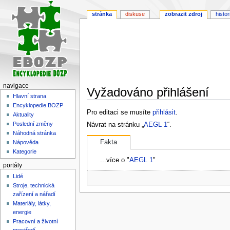
stránka
diskuse
zobrazit zdroj
histor
navigace
Vyžadováno přihlášení
Hlavní strana
Encyklopedie BOZP
Skočit
Skočit
Pro editaci se musíte
přihlásit
.
Aktuality
na
na
Poslední změny
Návrat na stránku „
AEGL 1
“.
navigaci
vyhledávání
Náhodná stránka
Fakta
Nápověda
Kategorie
...více o "
AEGL 1
"
portály
Lidé
Stroje, technická
zařízení a nářadí
Materiály, látky,
energie
Pracovní a životní
prostředí